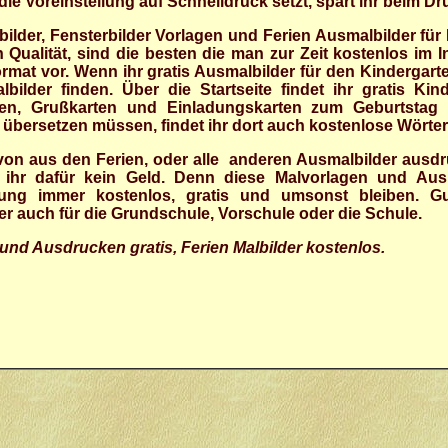
ie Voreinstellung auf Schnelldruck setzt, spart ihr beim Dr
lder, Fensterbilder Vorlagen und Ferien Ausmalbilder fü
h Qualität, sind die besten die man zur Zeit kostenlos i
mat vor. Wenn ihr gratis Ausmalbilder für den Kindergarten
ilder finden. Über die Startseite findet ihr gratis Kind
ten, Grußkarten und Einladungskarten zum Geburtstag 
ule übersetzen müssen, findet ihr dort auch kostenlose Wört
von aus den Ferien, oder alle anderen Ausmalbilder ausdr
gt ihr dafür kein Geld. Denn diese Malvorlagen und Au
ung immer kostenlos, gratis und umsonst bleiben. Gu
r auch für die Grundschule, Vorschule oder die Schule.
und Ausdrucken gratis, Ferien Malbilder kostenlos.