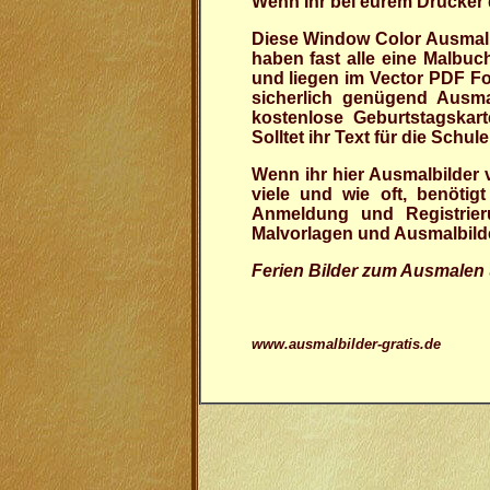
Wenn Ihr bei eurem Drucker d
Diese Window Color Ausmalbi
haben fast alle eine Malbuc
und liegen im Vector PDF For
sicherlich genügend Ausmalb
kostenlose Geburtstagskar
Solltet ihr Text für die Sch
Wenn ihr hier Ausmalbilder 
viele und wie oft, benöti
Anmeldung und Registrier
Malvorlagen und Ausmalbilde
Ferien Bilder zum Ausmalen 
www.ausmalbilder-gratis.de