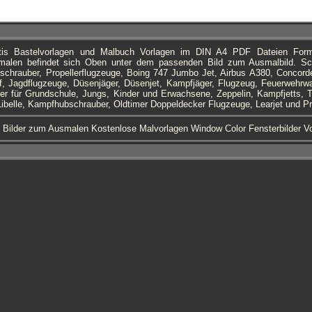
atis Bastelvorlagen und Malbuch Vorlagen im DIN A4 PDF Dateien Fo
alen befindet sich Oben unter dem passenden Bild zum Ausmalbild. Sch
chrauber, Propellerflugzeuge, Boing 747 Jumbo Jet, Airbus A380, Concorde
f, Jagdflugzeuge, Düsenjäger, Düsenjet, Kampfjäger, Flugzeug, Feuerwehrwa
er für Grundschule, Jungs, Kinder und Erwachsene, Zeppelin, Kampfjetts, 
belle, Kampfhubschrauber, Oldtimer Doppeldecker Flugzeuge, Learjet und Pr
s Bilder zum Ausmalen Kostenlose Malvorlagen Window Color Fensterbilder 