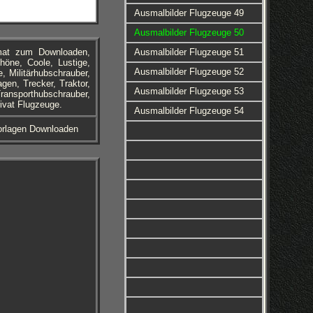
Ausmalbilder Flugzeuge 49
Ausmalbilder Flugzeuge 50
rmat zum Downloaden,
Ausmalbilder Flugzeuge 51
öne, Coole, Lustige,
Ausmalbilder Flugzeuge 52
, Militärhubschrauber,
gen, Trecker, Traktor,
Ausmalbilder Flugzeuge 53
Transporthubschrauber,
ivat Flugzeuge.
Ausmalbilder Flugzeuge 54
Vorlagen Downloaden