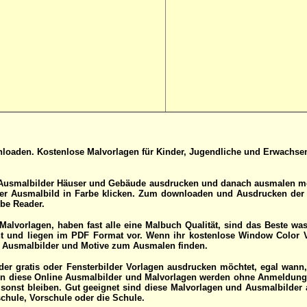
nloaden. Kostenlose Malvorlagen für Kinder, Jugendliche und Erwachs
usmalbilder Häuser und Gebäude ausdrucken und danach ausmalen möch
der Ausmalbild in Farbe klicken. Zum downloaden und Ausdrucken der 
be Reader.
alvorlagen, haben fast alle eine Malbuch Qualität, sind das Beste was
 und liegen im PDF Format vor. Wenn ihr kostenlose Window Color Vo
d Ausmalbilder und Motive zum Ausmalen finden.
er gratis oder Fensterbilder Vorlagen ausdrucken möchtet, egal wann, 
nn diese Online Ausmalbilder und Malvorlagen werden ohne Anmeldung
msonst bleiben. Gut geeignet sind diese Malvorlagen und Ausmalbilder 
chule, Vorschule oder die Schule.