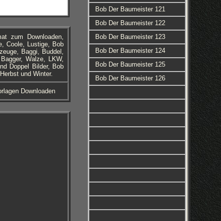
Bob Der Baumeister 121
Bob Der Baumeister 122
rmat zum Downloaden,
Bob Der Baumeister 123
, Coole, Lustige, Bob
Bob Der Baumeister 124
zeuge, Baggi, Buddel,
 Bagger, Walze, LKW,
Bob Der Baumeister 125
nd Doppel Bilder, Bob
Herbst und Winter.
Bob Der Baumeister 126
Vorlagen Downloaden