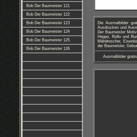
Bob Der Baumeister 121
Bob Der Baumeister 122
Bob Der Baumeister 123
Die Ausmalbilder gr
Ausdrucken und Ausma
Bob Der Baumeister 124
Der Baumeister Motiv
Heppo, Rollo und Ru
Bob Der Baumeister 125
Mähdrescher, Eisenba
der Baumeister, Gebur
Bob Der Baumeister 126
Ausmalbilder grati