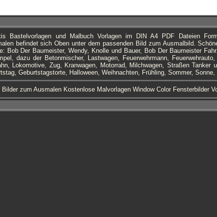
atis Bastelvorlagen und Malbuch Vorlagen im DIN A4 PDF Dateien Fo
len befindet sich Oben unter dem passenden Bild zum Ausmalbild. Schöne
e: Bob Der Baumeister, Wendy, Knolle und Bauer, Bob Der Baumeister Fahr
mpel, dazu der Betonmischer, Lastwagen, Feuerwehrmann, Feuerwehrauto,
hn, Lokomotive, Zug, Kranwagen, Motorrad, Milchwagen, Straßen Tanker u
tstag, Geburtstagstorte, Halloween, Weihnachten, Frühling, Sommer, Sonne, 
s Bilder zum Ausmalen Kostenlose Malvorlagen Window Color Fensterbilder 