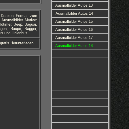
Ausmalbilder Autos 13
Ausmalbilder Autos 14
F Dateien Format zum
 Ausmalbilder Motive:
Ausmalbilder Autos 15
dtimer, Jeep, Jaguar,
agen, Raupe, Bagger,
Ausmalbilder Autos 16
us und Linienbus.
Ausmalbilder Autos 17
gratis Herunterladen
Ausmalbilder Autos 18