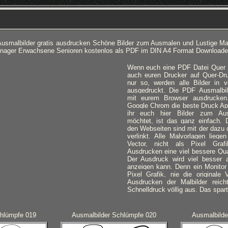
usmalbilder gratis ausdrucken Schöne Bilder zum Ausmalen und Lustige Mal
ager Erwachsene Senioren kostenlos als PDF im DIN A4 Format Downloade
Wenn euch eine PDF Datei Quer an
auch euren Drucker auf Quer-Dru
nur so, werden alle Bilder in 
ausgedruckt.
Die PDF Ausmalbild
mit eurem Browser ausdrucken
Google Chrom die beste Druck A
ihr euch hier Bilder zum Au
möchtet, ist das ganz einfach. D
den Webseiten sind mit der dazu 
verlinkt. Alle Malvorlagen lieg
Vector, nicht als Pixel Gra
Ausdrucken eine viel bessere Qual
Der Ausdruck wird viel besser 
anzeigen kann. Denn ein Monitor 
Pixel Grafik, nie die originale 
Ausdrucken der Malbilder reich
Schnelldruck völlig aus. Das spart
chlümpfe 019
Ausmalbilder Schlümpfe 020
Ausmalbilde