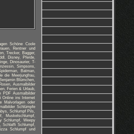
lagen Schöne Coole
rauen, Rentner und
n, Trecker, Bagger,
dl, Disney, Pferde,
nge, Dinosaurier, T-
inzessin, Simpsons,
 Spiderman, Batman,
e die Meerjungfrau,
 Benjamin Blümchen,
Rosen, Ausmalbilder
en, Ferien & Urlaub,
le PDF Ausmalbilder
 Online ins Internet
ie Malvorlagen oder
malbilder
Schlümpfe
bys, Schlumpf Pils,
f, Muskelschlumpf,
fy Schlumpf, Weepy
 Schlaffi Schlumpf,
Pizza Schlumpf und