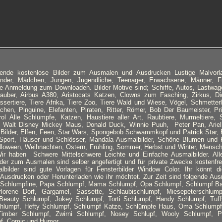
ausende kostenlose Bilder zum Ausmalen und Ausdrucken Lustige Malvor
inder, Mädchen, Jungen, Jugendliche, Teenager, Erwachsene, Männer, F
e Anmeldung zum Downloaden. Bilder Motive sind; Schiffe, Autos, Lastwage
auber, Airbus A380, Aristocats Katzen, Clowns zum Fasching, Zirkus, Did
sertiere, Tiere Afrika, Tiere Zoo, Tiere Wald und Wiese, Vögel, Schmetterli
hen, Pinguine, Elefanten, Piraten, Ritter, Römer, Bob Der Baumeister, Pr
ol Alle Schlümpfe, Katzen, Haustiere aller Art, Raubtiere, Murmeltiere,
 Walt Disney Mickey Maus, Donald Duck, Winnie Puuh, Peter Pan, Ariell
 Bilder, Elfen, Feen, Star Wars, Spongebob Schwammkopf und Patrick Star,
 Sport, Häuser und Schlösser, Mandala Ausmalbilder, Schöne Blumen und 
loween, Weihnachten, Ostern, Frühling, Sommer, Herbst und Winter, Mensch
ir haben Schwere Mittelschwere Leichte und Einfache Ausmalbilder. Al
der zum Ausmalen sind selber angefertigt und für private Zwecke kostenfrei
malbilder sind gute Vorlagen für Fensterbilder Window Color. Ihr könnt d
 Ausdrucken oder Herunterladen wie ihr möchtet. Zur Zeit sind folgende Aus
 Schlumpfine, Papa Schlumpf, Mama Schlumpf, Opa Schlumpf, Schlumpf Ba
lorene Dorf, Gargamel, Sassette, Schlaubischlumpf, Miesepeterschlump
Beauty Schlumpf, Jokey Schlumpf, Torti Schlumpf, Handy Schlumpf, Tuf
hlumpf, Hefty Schlumpf, Schlumpf Katze, Schlümpfe Haus, Oma Schlumpf,
imber Schlumpf, Zwirni Schlumpf, Nosey Schlupf, Wooly Schlumpf, 
f. Comic und Humor.