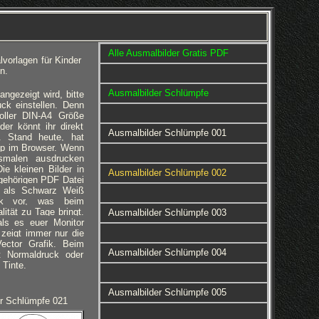
Alle Ausmalbilder Gratis PDF
vorlagen für Kinder
n.
Ausmalbilder Schlümpfe
gezeigt wird, bitte
ck einstellen. Denn
voller DIN-A4 Größe
er könnt ihr direkt
Ausmalbilder Schlümpfe 001
. Stand heute, hat
pp im Browser. Wenn
smalen ausdrucken
ie kleinen Bilder in
Ausmalbilder Schlümpfe 002
gehörigen PDF Datei
en als Schwarz Weiß
fik vor, was beim
ität zu Tage bringt.
Ausmalbilder Schlümpfe 003
als es euer Monitor
zeigt immer nur die
Vector Grafik. Beim
Ausmalbilder Schlümpfe 004
t Normaldruck oder
 Tinte.
Ausmalbilder Schlümpfe 005
r Schlümpfe 021