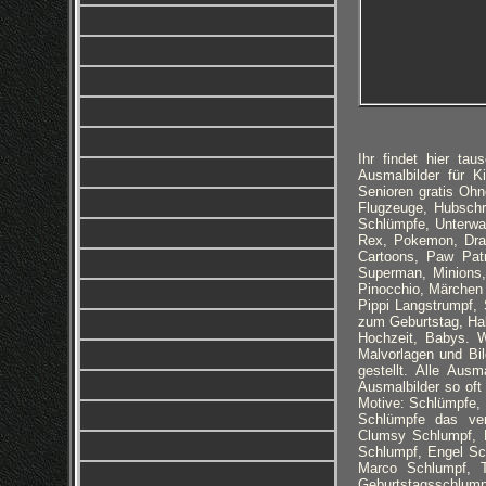
Ihr findet hier t
Ausmalbilder für K
Senioren gratis Ohn
Flugzeuge, Hubschr
Schlümpfe, Unterwas
Rex, Pokemon, Drac
Cartoons, Paw Patr
Superman, Minions,
Pinocchio, Märchen
Pippi Langstrumpf,
zum Geburtstag, Hal
Hochzeit, Babys. W
Malvorlagen und Bil
gestellt. Alle Aus
Ausmalbilder so oft
Motive: Schlümpfe,
Schlümpfe das ver
Clumsy Schlumpf, 
Schlumpf, Engel Sc
Marco Schlumpf, T
Geburtstagsschlump