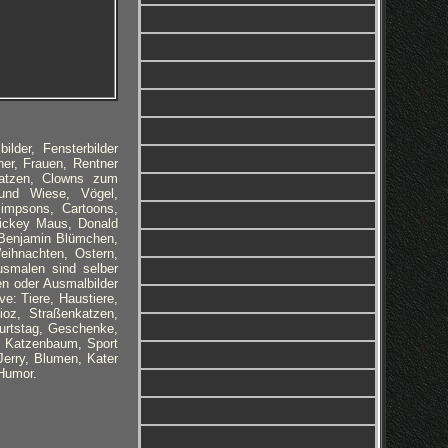
lder, Fensterbilder
er, Frauen, Rentner
 Katzen, Clowns zum
 und Wiese, Vögel,
Simpsons, Cartoons,
Mickey Maus, Donald
 Benjamin Blümchen,
eihnachten, Ostern,
usmalen sind selber
gen oder Ausmalbilder
e: Tiere, Haustiere,
ioz, Straßenkatzen,
burtstag, Geschenke,
n, Katzenbaum, Sport
erry, Blumen, Kater
Humor.