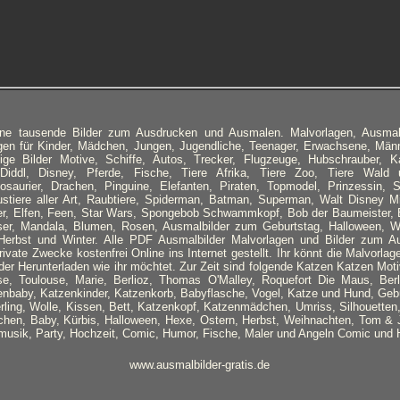
höne tausende Bilder zum Ausdrucken und Ausmalen. Malvorlagen, Ausmalbi
gen für Kinder, Mädchen, Jungen, Jugendliche, Teenager, Erwachsene, Männ
ige Bilder Motive, Schiffe, Autos, Trecker, Flugzeuge, Hubschrauber,
 Diddl, Disney, Pferde, Fische, Tiere Afrika, Tiere Zoo, Tiere Wald
nosaurier, Drachen, Pinguine, Elefanten, Piraten, Topmodel, Prinzessin, 
stiere aller Art, Raubtiere, Spiderman, Batman, Superman, Walt Disney 
er, Elfen, Feen, Star Wars, Spongebob Schwammkopf, Bob der Baumeister,
er, Mandala, Blumen, Rosen, Ausmalbilder zum Geburtstag, Halloween, W
Herbst und Winter. Alle PDF Ausmalbilder Malvorlagen und Bilder zum A
private Zwecke kostenfrei Online ins Internet gestellt. Ihr könnt die Malvorla
er Herunterladen wie ihr möchtet. Zur Zeit sind folgende
Katzen Katzen Motiv
se, Toulouse, Marie, Berlioz, Thomas O'Malley, Roquefort Die Maus, Berl
enbaby, Katzenkinder, Katzenkorb, Babyflasche, Vogel, Katze und Hund, Ge
ling, Wolle, Kissen, Bett, Katzenkopf, Katzenmädchen, Umriss, Silhouette
hen, Baby, Kürbis, Halloween, Hexe, Ostern, Herbst, Weihnachten, Tom & J
nmusik, Party, Hochzeit, Comic, Humor, Fische, Maler und Angeln Comic und 
www.ausmalbilder-gratis.de