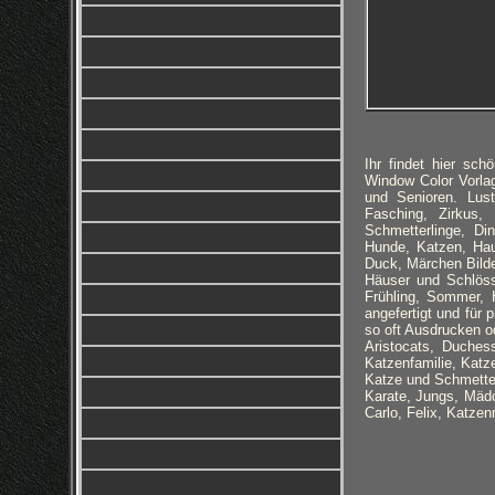
Ihr findet hier sc
Window Color Vorla
und Senioren. Lust
Fasching, Zirkus,
Schmetterlinge, Di
Hunde, Katzen, Hau
Duck, Märchen Bild
Häuser und Schlöss
Frühling, Sommer, 
angefertigt und für 
so oft Ausdrucken od
Aristocats, Duches
Katzenfamilie, Katz
Katze und Schmetter
Karate, Jungs, Mädc
Carlo, Felix, Katze