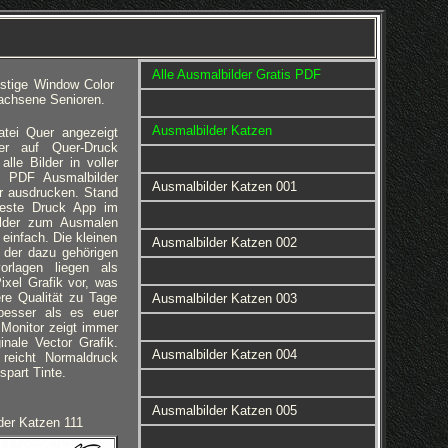
Alle Ausmalbilder Gratis PDF
ustige Window Color
achsene Senioren.
Ausmalbilder Katzen
tei Quer angezeigt
er auf Quer-Druck
lle Bilder in voller
 PDF Ausmalbilder
Ausmalbilder Katzen 001
er ausdrucken. Stand
beste Druck App im
ilder zum Ausmalen
einfach. Die kleinen
Ausmalbilder Katzen 002
 der dazu gehörigen
orlagen liegen als
ixel Grafik vor, was
re Qualität zu Tage
Ausmalbilder Katzen 003
 besser als es euer
Monitor zeigt immer
ginale Vector Grafik.
Ausmalbilder Katzen 004
reicht Normaldruck
spart Tinte.
Ausmalbilder Katzen 005
der Katzen 111