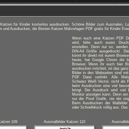
 Katzen für Kinder kostenlos ausdrucken. Schöne Bilder zum Ausmalen, L
n und Ausdrucken, die Besten Katzen Malvorlagen PDF gratis für Kinder Erw
Wenn euch eine Katzen PDF Da
wird, bitte auch euren Druck
einstellen. Denn nur so, werden a
DIN-A4 Größe ausgedruckt.
Die
könnt ihr direkt mit eurem Brows
heute, hat Google Chrom die 
Browser. Wenn ihr euch hier B
ausdrucken möchtet, ist das ganz 
Bilder in den Webseiten sind mit
PDF Datei verlinkt. Alle Malv
Schwarz Weiß Vector, nicht als P
beim Ausdrucken eine viel besse
bringt. Der Ausdruck wird viel
Monitor anzeigen kann. Denn ein 
nur die Pixel Grafik, nie die ori
Beim Ausdrucken der Malbilder 
oder Schnelldruck völlig aus. Das 
Katzen 109
Ausmalbilder Katzen 110
Ausmalbil