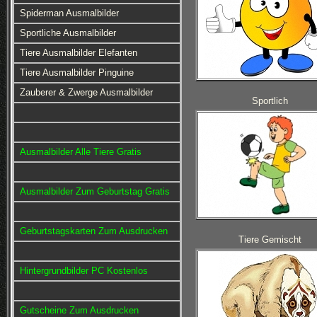
Spiderman Ausmalbilder
Sportliche Ausmalbilder
Tiere Ausmalbilder Elefanten
Tiere Ausmalbilder Pinguine
Zauberer & Zwerge Ausmalbilder
Sportlich
Ausmalbilder Alle Tiere Gratis
Ausmalbilder Zum Geburtstag Gratis
Geburtstagskarten Zum Ausdrucken
Tiere Gemischt
Hintergrundbilder PC Kostenlos
Gutscheine Zum Ausdrucken