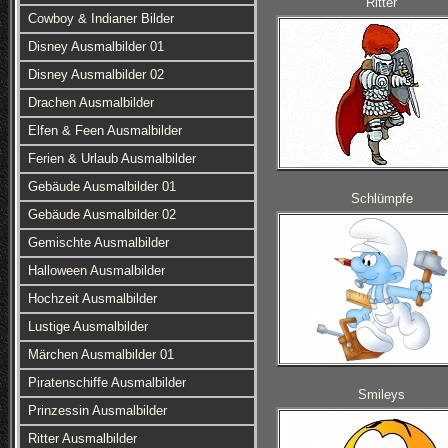
Ritter
Cowboy & Indianer Bilder
Disney Ausmalbilder 01
Disney Ausmalbilder 02
Drachen Ausmalbilder
Elfen & Feen Ausmalbilder
Ferien & Urlaub Ausmalbilder
Gebäude Ausmalbilder 01
Schlümpfe
Gebäude Ausmalbilder 02
Gemischte Ausmalbilder
Halloween Ausmalbilder
Hochzeit Ausmalbilder
Lustige Ausmalbilder
Märchen Ausmalbilder 01
Piratenschiffe Ausmalbilder
Smileys
Prinzessin Ausmalbilder
Ritter Ausmalbilder