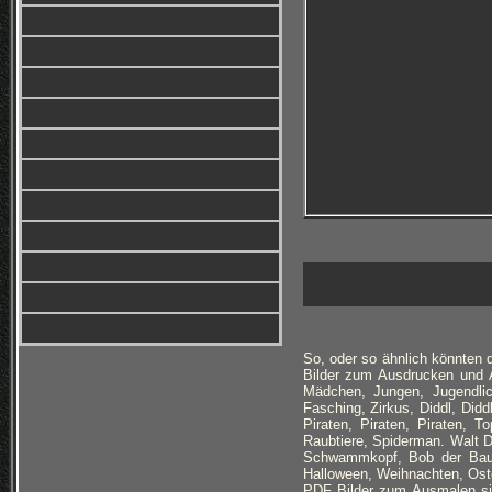
So, oder so ähnlich könnten d
Bilder zum Ausdrucken und A
Mädchen, Jungen, Jugendlic
Fasching, Zirkus, Diddl, Didd
Piraten, Piraten, Piraten, 
Raubtiere, Spiderman. Walt 
Schwammkopf, Bob der Baum
Halloween, Weihnachten, Ost
PDF Bilder zum Ausmalen sind 