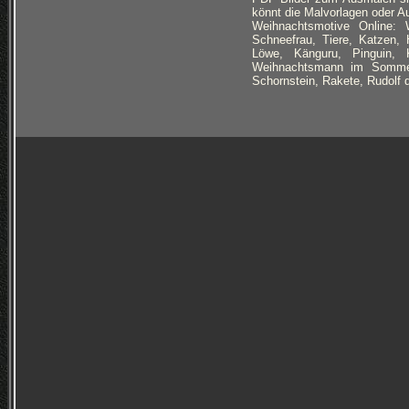
könnt die Malvorlagen oder Au
Weihnachtsmotive Online:
W
Schneefrau, Tiere, Katzen, 
Löwe, Känguru, Pinguin, 
Weihnachtsmann im Sommer,
Schornstein, Rakete, Rudolf 