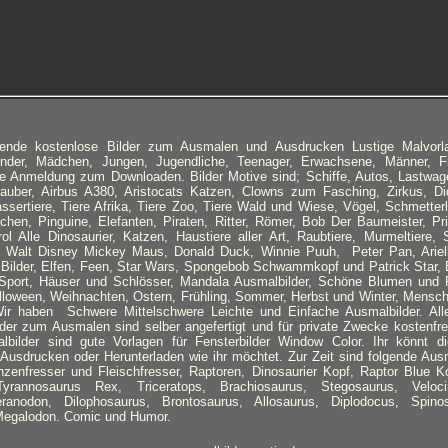
ausende kostenlose Bilder zum Ausmalen und Ausdrucken Lustige Malvor
inder, Mädchen, Jungen, Jugendliche, Teenager, Erwachsene, Männer, F
e Anmeldung zum Downloaden. Bilder Motive sind; Schiffe, Autos, Lastwage
auber, Airbus A380, Aristocats Katzen, Clowns zum Fasching, Zirkus, Did
ssertiere, Tiere Afrika, Tiere Zoo, Tiere Wald und Wiese, Vögel, Schmetterli
hen, Pinguine, Elefanten, Piraten, Ritter, Römer, Bob Der Baumeister, Pr
l Alle Dinosaurier, Katzen, Haustiere aller Art, Raubtiere, Murmeltiere,
 Walt Disney Mickey Maus, Donald Duck, Winnie Puuh, Peter Pan, Ariell
 Bilder, Elfen, Feen, Star Wars, Spongebob Schwammkopf und Patrick Star,
 Sport, Häuser und Schlösser, Mandala Ausmalbilder, Schöne Blumen und 
loween, Weihnachten, Ostern, Frühling, Sommer, Herbst und Winter, Mensch
ir haben Schwere Mittelschwere Leichte und Einfache Ausmalbilder. Al
der zum Ausmalen sind selber angefertigt und für private Zwecke kostenfrei
malbilder sind gute Vorlagen für Fensterbilder Window Color. Ihr könnt d
 Ausdrucken oder Herunterladen wie ihr möchtet. Zur Zeit sind folgende Ausm
nzenfresser und Fleischfresser, Raptoren, Dinosaurier Kopf, Raptor Blue K
yrannosaurus Rex, Triceratops, Brachiosaurus, Stegosaurus, Velocira
eranodon, Dilophosaurus, Brontosaurus, Allosaurus, Diplodocus, Spinos
Megalodon. Comic und Humor.