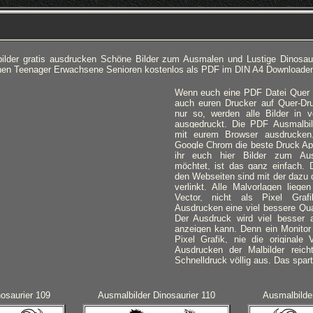
ilder gratis ausdrucken Schöne Bilder zum Ausmalen und Lustige Dinosaur
en Teenager Erwachsene Senioren kostenlos als PDF im DIN A4 Downloade
Wenn euch eine PDF Datei Quer an
auch euren Drucker auf Quer-Dru
nur so, werden alle Bilder in 
ausgedruckt.
Die PDF Ausmalbild
mit eurem Browser ausdrucken
Google Chrom die beste Druck A
ihr euch hier Bilder zum Au
möchtet, ist das ganz einfach. D
den Webseiten sind mit der dazu 
verlinkt. Alle Malvorlagen lieg
Vector, nicht als Pixel Gra
Ausdrucken eine viel bessere Qual
Der Ausdruck wird viel besser 
anzeigen kann. Denn ein Monitor 
Pixel Grafik, nie die originale 
Ausdrucken der Malbilder reich
Schnelldruck völlig aus. Das spart
osaurier 109
Ausmalbilder Dinosaurier 110
Ausmalbilder