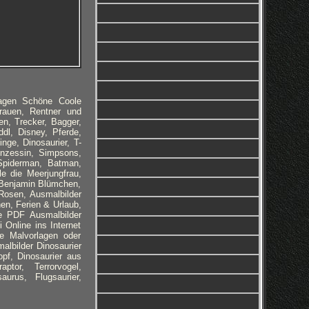
lagen Schöne Coole
rauen, Rentner und
n, Trecker, Bagger,
dl, Disney, Pferde,
nge, Dinosaurier, T-
inzessin, Simpsons,
 Spiderman, Batman,
e die Meerjungfrau,
 Benjamin Blümchen,
Rosen, Ausmalbilder
en, Ferien & Urlaub,
le PDF Ausmalbilder
 Online ins Internet
ie Malvorlagen oder
albilder
Dinosaurier
opf, Dinosaurier aus
ptor, Terrorvogel,
aurus, Flugsaurier,