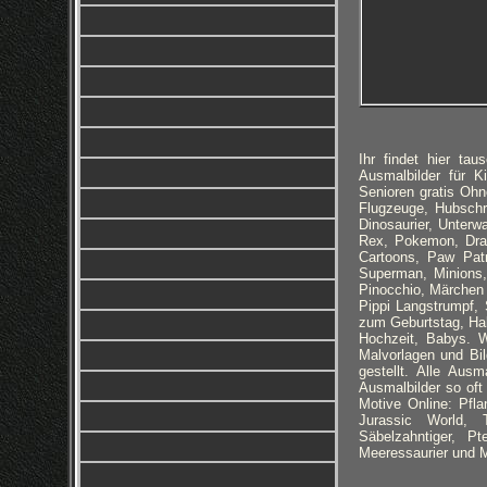
Ihr findet hier t
Ausmalbilder für K
Senioren gratis Ohn
Flugzeuge, Hubschr
Dinosaurier, Unterwa
Rex, Pokemon, Drac
Cartoons, Paw Patro
Superman, Minions,
Pinocchio, Märchen
Pippi Langstrumpf,
zum Geburtstag, Hal
Hochzeit, Babys. W
Malvorlagen und Bil
gestellt. Alle Aus
Ausmalbilder so oft
Motive Online: Pfla
Jurassic World, T
Säbelzahntiger, Pt
Meeressaurier und 