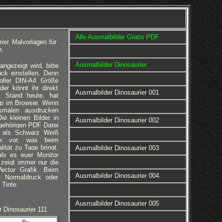
Alle Ausmalbilder Gratis PDF
ier Malvorlagen für
n.
Ausmalbilder Dinosaurier
gezeigt wird, bitte
ck einstellen. Denn
voller DIN-A4 Größe
er könnt ihr direkt
Ausmalbilder Dinosaurier 001
. Stand heute, hat
pp im Browser. Wenn
smalen ausdrucken
ie kleinen Bilder in
Ausmalbilder Dinosaurier 002
gehörigen PDF Datei
en als Schwarz Weiß
fik vor, was beim
ität zu Tage bringt.
Ausmalbilder Dinosaurier 003
als es euer Monitor
zeigt immer nur die
Vector Grafik. Beim
Ausmalbilder Dinosaurier 004
t Normaldruck oder
 Tinte.
Ausmalbilder Dinosaurier 005
 Dinosaurier 111