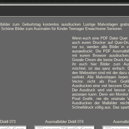
lbilder zum Geburtstag kostenlos ausdrucken Lustige Malvorlagen gra
d Schöne Bilder zum Ausmalen für Kinder Teenager Erwachsene Senioren.
Wenn euch eine PDF Datei Quer an
auch euren Drucker auf Quer-Dru
nur so, werden alle Bilder in 
ausgedruckt.
Die PDF Ausmalbild
mit eurem Browser ausdrucken
Google Chrom die beste Druck A
ihr euch hier Bilder zum Au
möchtet, ist das ganz einfach. D
den Webseiten sind mit der dazu 
verlinkt. Alle Malvorlagen lieg
Vector, nicht als Pixel Gra
Ausdrucken eine viel bessere Qual
Der Ausdruck wird viel besser 
anzeigen kann. Denn ein Monitor 
Pixel Grafik, nie die originale 
Ausdrucken der Malbilder reich
Schnelldruck völlig aus. Das spart
Diddl 073
Ausmalbilder Diddl 074
Ausmalbil