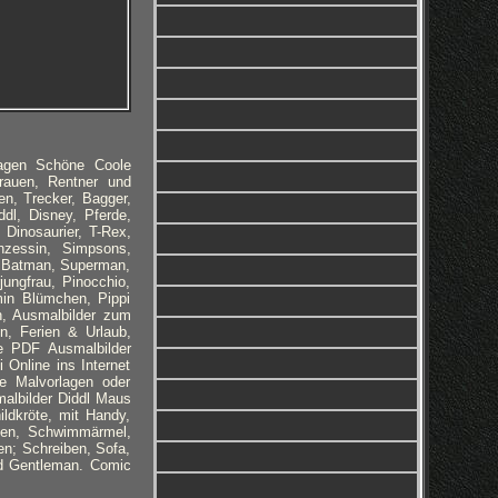
lagen Schöne Coole
rauen, Rentner und
n, Trecker, Bagger,
dl, Disney, Pferde,
 Dinosaurier, T-Rex,
nzessin, Simpsons,
n, Batman, Superman,
ungfrau, Pinocchio,
in Blümchen, Pippi
n, Ausmalbilder zum
n, Ferien & Urlaub,
le PDF Ausmalbilder
 Online ins Internet
ie Malvorlagen oder
albilder
Diddl Maus
ildkröte, mit Handy,
exen, Schwimmärmel,
en; Schreiben, Sofa,
nd Gentleman. Comic