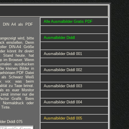
Alle Ausmalbilder Gratis PDF
tis DIN A4 als PDF
Ausmalbilder Diddl
gezeigt wird, bitte
ck einstellen. Denn
voller DIN-A4 Größe
er könnt ihr direkt
Ausmalbilder Diddl 001
. Stand heute, hat
pp im Browser. Wenn
smalen ausdrucken
ie kleinen Bilder in
Ausmalbilder Diddl 002
gehörigen PDF Datei
en als Schwarz Weiß
fik vor, was beim
ität zu Tage bringt.
Ausmalbilder Diddl 003
als es euer Monitor
zeigt immer nur die
Vector Grafik. Beim
Ausmalbilder Diddl 004
t Normaldruck oder
 Tinte.
Ausmalbilder Diddl 005
der Diddl 075