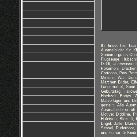
Ihr findet hier t
Ausmalbilder für K
Senioren gratis Ohn
Flugzeuge, Hubschr
Diddl, Unterwassert
Pokemon, Drachen, 
Cartoons, Paw Patro
Minions, Walt Disn
Märchen Bilder, El
Langstrumpf, Sport
Geburtstag, Hallow
Hochzeit, Babys. W
Malvorlagen und Bil
gestellt. Alle Aus
Ausmalbilder so oft
Motive: Diddlina, P
Hufeisen, Bleistif
Engel, Bälle, Blume
Sessel, Ruderboot,
und Humor für Kinder