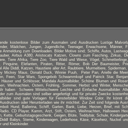
ausende kostenlose Bilder zum Ausmalen und Ausdrucken Lustige Malvor
inder, Mädchen, Jungen, Jugendliche, Teenager, Erwachsene, Männer, F
e Anmeldung zum Downloaden. Bilder Motive sind; Schiffe, Autos, Lastwage
auber, Airbus A380, Aristocats Katzen, Clowns zum Fasching, Zirkus, Did
iere, Tiere Afrika, Tiere Zoo, Tiere Wald und Wiese, Vögel, Schmetterlinge,
Pinguine, Elefanten, Piraten, Ritter, Römer, Bob Der Baumeister, Pri
l Alle Diddl, Katzen, Haustiere aller Art, Raubtiere, Murmeltiere, Spiderma
ey Mickey Maus, Donald Duck, Winnie Puuh, Peter Pan, Arielle die Meerj
fen, Feen, Star Wars, Spongebob Schwammkopf und Patrick Star, Benjam
, Häuser und Schlösser, Mandala Ausmalbilder, Schöne Blumen und Rose
een, Weihnachten, Ostern, Frühling, Sommer, Herbst und Winter, Mensche
ir haben Schwere Mittelschwere Leichte und Einfache Ausmalbilder. Al
der zum Ausmalen sind selber angefertigt und für private Zwecke kostenfrei
malbilder sind gute Vorlagen für Fensterbilder Window Color. Ihr könnt d
 Ausdrucken oder Herunterladen wie ihr möchtet. Zur Zeit sind folgende Ausm
imboli Hund, Ballerina, Schiff, Garten, Bank, Liebe, Herzen, Brief, mit Sch
t, Radio, CD Player, Kamm, Arzt, Stift, Ostern, Weihnachten, Halloween H
n, Kette, Geburtstagsgeschenk, Geigen, Blüte, Teddybär, Schule, Kindergart
 Diddl Babys, Sterne, Kinderwagen, Lederhose, Käse, Käseherz, Nuckel u
 und Kleinkinder.