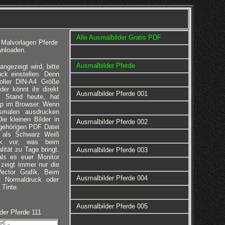
Alle Ausmalbilder Gratis PDF
 Malvorlagen Pferde
wnloaden.
Ausmalbilder Pferde
gezeigt wird, bitte
ck einstellen. Denn
voller DIN-A4 Größe
er könnt ihr direkt
Ausmalbilder Pferde 001
. Stand heute, hat
pp im Browser. Wenn
smalen ausdrucken
ie kleinen Bilder in
Ausmalbilder Pferde 002
gehörigen PDF Datei
en als Schwarz Weiß
fik vor, was beim
ität zu Tage bringt.
Ausmalbilder Pferde 003
als es euer Monitor
zeigt immer nur die
Vector Grafik. Beim
Ausmalbilder Pferde 004
t Normaldruck oder
 Tinte.
Ausmalbilder Pferde 005
der Pferde 111