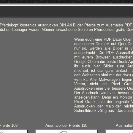
 Pferdekopf kostenlos ausdrucken DIN A4 Bilder Pferde zum Ausmalen PDF
ädchen Teenager Frauen Männer Erwachsene Senioren Pferdebilder gratis Do
Wenn euch eine PDF Datei Quer an
auch euren Drucker auf Quer-Dru
nur so, werden alle Bilder in 
ausgedruckt.
Die PDF Ausmalbild
mit eurem Browser ausdrucken
Google Chrom die beste Druck A
ihr euch hier Bilder zum Au
möchtet, ist das ganz einfach. D
den Webseiten sind mit der dazu 
verlinkt. Alle Malvorlagen lieg
Vector, nicht als Pixel Gra
Ausdrucken eine viel bessere Qual
Der Ausdruck wird viel besser 
anzeigen kann. Denn ein Monitor 
Pixel Grafik, nie die originale 
Ausdrucken der Malbilder reich
Schnelldruck völlig aus. Das spart
Pferde 109
Ausmalbilder Pferde 110
Ausmalbil