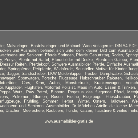
lder, Malvorlagen, Bastelvorlagen und Malbuch Wico Vorlagen im DIN A4 PD
rucken und Ausmalen befindet sich unter dem kleinen Bild zum Ausmalbild.
rwachsene und Senioren: Pferde Springen, Pferde Geburtstag, Rodeo, Springr
y, Ponys, Pferde mit Sattel, Pferdebilder mit Decke, Pferde im Galopp, Pferd
e Dressur Reiten, Pferdekopf, Schwere Ausmalbilder Pferde, Einfache Ausmalb
nder, Springpferde, Reitpferde, Wildpferde, Baustellen Motive für Kinder Ju
ze, Bagger, Sandschieber, LKW Muldenkipper, Trecker, Dampfwalze, Schaufe
nnwagen, Sportwagen, Porsche, Flugzeuge, Hubschrauber, Raketen, Helikopt
otorräder, Cars, Kran, Autos, Monstertruck, Krankenwagen, versch
or, Kipplader, Flughafen, Motorrad Polizist, Maus im Auto, Essen & Trinken,
Peppa Wutz, Paw Patrol, Einhorn, Pegasus das fliegende Pferd, Meerj
ions, Pokemon, Blumen, Rosen, Fische, Flugzeuge, Hubschrauber, Po
lerflugzeuge, Frühling, Sommer, Herbst, Winter, Ostern, Halloween, W
wachsene und Senioren, Ausmalbilder für Mädchen Arielle die kleine Meerj
er, Drachen, Meerestiere, Raubtiere, Hunde, Katzen, Haustiere & vieles mehr
www.ausmalbilder-gratis.de