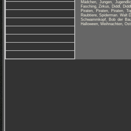
Mädchen, Jungen, Jugendlic
Fasching, Zirkus, Diddl, Didd
Piraten, Piraten, Piraten, 
Raubtiere, Spiderman. Walt 
Schwammkopf, Bob der Baum
Halloween, Weihnachten, Oste