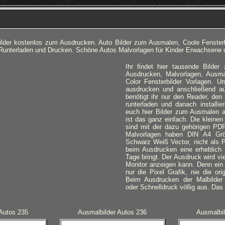
lder kostenlos zum Ausdrucken. Auto Bilder zum Ausmalen, Coole Fenster
Runterladen und Drucken. Schöne Autos Malvorlagen für Kinder Erwachsene 
Ihr findet hier tausende Bilde
Ausdrucken, Malvorlagen, Ausma
Color Fensterbilder Vorlagen. 
ausdrucken und anschließend a
benötigt ihr nur den Reader, den 
runterladen und danach installie
euch hier Bilder zum Ausmalen 
ist das ganz einfach. Die kleinen
sind mit der dazu gehörigen PDF 
Malvorlagen haben DIN A4 Grö
Schwarz Weiß Vector, nicht als P
beim Ausdrucken eine erheblich 
Tage bringt. Der Ausdruck wird vi
Monitor anzeigen kann. Denn ein 
nur die Pixel Grafik, nie die ori
Beim Ausdrucken der Malbilder 
oder Schnelldruck völlig aus. Das 
Autos 235
Ausmalbilder Autos 236
Ausmalbil