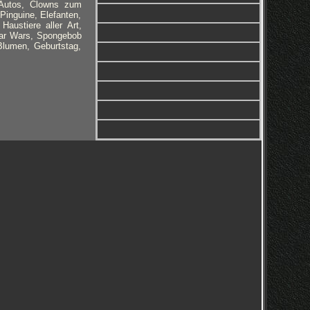
 Autos, Clowns zum
 Pinguine, Elefanten,
austiere aller Art,
tar Wars, Spongebob
lumen, Geburtstag,