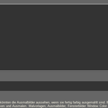
könnten die Ausmalbilder aussehen, wenn sie fertig farbig ausgemahlt sind. I
en und Ausmalen. Malvorlagen, Ausmalbilder, Fensterbilder Window Color V