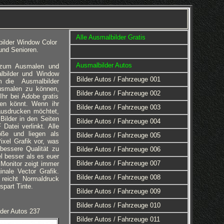
Alle Ausmalbilder Gratis
bilder Window Color
und Senioren.
Ausmalbilder Autos
r zum Ausmalen und
lbilder und Window
Bilder Autos / Fahrzeuge 001
Um die Ausmalbilder
usmalen zu können,
Bilder Autos / Fahrzeuge 002
Ihr bei Adobe gratis
ren könnt. Wenn ihr
Bilder Autos / Fahrzeuge 003
ausdrucken möchtet,
 Bilder in den Seiten
Bilder Autos / Fahrzeuge 004
Datei verlinkt. Alle
ße und liegen als
Bilder Autos / Fahrzeuge 005
ixel Grafik vor, was
bessere Qualität zu
Bilder Autos / Fahrzeuge 006
el besser als es euer
Bilder Autos / Fahrzeuge 007
Monitor zeigt immer
ginale Vector Grafik.
Bilder Autos / Fahrzeuge 008
reicht Normaldruck
spart Tinte.
Bilder Autos / Fahrzeuge 009
Bilder Autos / Fahrzeuge 010
der Autos 237
Bilder Autos / Fahrzeuge 011