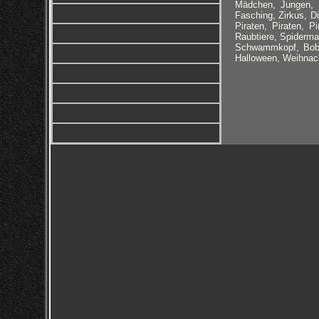
Mädchen, Jungen, J
Fasching, Zirkus, Di
Piraten, Piraten, P
Raubtiere, Spiderm
Schwammkopf, Bob 
Halloween, Weihnach