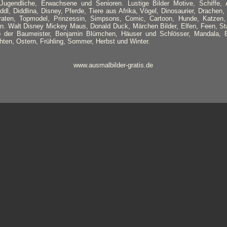
ugendliche, Erwachsene und Senioren. Lustige Bilder Motive, Schiffe,
ddl, Diddlina, Disney, Pferde, Tiere aus Afrika, Vögel, Dinosaurier, Drachen,
iraten, Topmodel, Prinzessin, Simpsons, Comic, Cartoon, Hunde, Katzen, H
an. Walt Disney Mickey Maus, Donald Duck, Märchen Bilder, Elfen, Feen, S
der Baumeister, Benjamin Blümchen, Häuser und Schlösser, Mandala, B
ten, Ostern, Frühling, Sommer, Herbst und Winter.
www.ausmalbilder-gratis.de