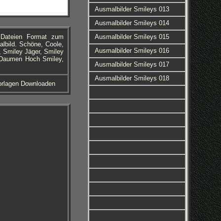
Ausmalbilder Smileys 013
Ausmalbilder Smileys 014
 Dateien Format zum
Ausmalbilder Smileys 015
lbild. Schöne, Coole,
Ausmalbilder Smileys 016
, Smiley Jäger, Smiley
y, Daumen Hoch Smiley,
Ausmalbilder Smileys 017
Ausmalbilder Smileys 018
Vorlagen Downloaden