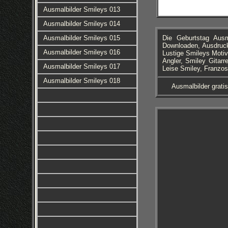
Ausmalbilder Smileys 013
Ausmalbilder Smileys 014
Ausmalbilder Smileys 015
Die Geburtstag Aus
Downloaden, Ausdruck
Ausmalbilder Smileys 016
Lustige Smileys Motiv
Angler, Smiley Gitarr
Ausmalbilder Smileys 017
Leise Smiley, Franzo
Ausmalbilder Smileys 018
Ausmalbilder grati