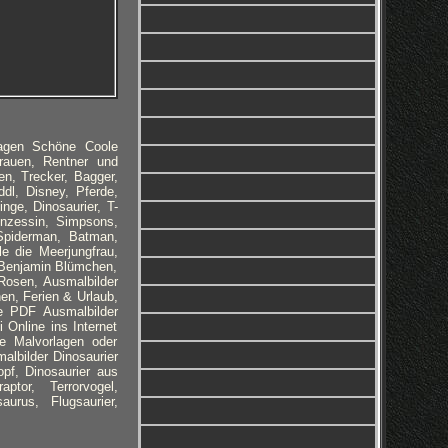
lagen Schöne Coole
rauen, Rentner und
n, Trecker, Bagger,
dl, Disney, Pferde,
nge, Dinosaurier, T-
inzessin, Simpsons,
 Spiderman, Batman,
e die Meerjungfrau,
 Benjamin Blümchen,
Rosen, Ausmalbilder
en, Ferien & Urlaub,
le PDF Ausmalbilder
 Online ins Internet
ie Malvorlagen oder
albilder
Dinosaurier
opf, Dinosaurier aus
ptor, Terrorvogel,
aurus, Flugsaurier,