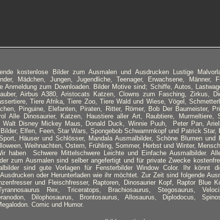
ausende kostenlose Bilder zum Ausmalen und Ausdrucken Lustige Malvor
inder, Mädchen, Jungen, Jugendliche, Teenager, Erwachsene, Männer, F
e Anmeldung zum Downloaden. Bilder Motive sind; Schiffe, Autos, Lastwage
auber, Airbus A380, Aristocats Katzen, Clowns zum Fasching, Zirkus, Did
ssertiere, Tiere Afrika, Tiere Zoo, Tiere Wald und Wiese, Vögel, Schmetterli
hen, Pinguine, Elefanten, Piraten, Ritter, Römer, Bob Der Baumeister, Pr
l Alle Dinosaurier, Katzen, Haustiere aller Art, Raubtiere, Murmeltiere,
 Walt Disney Mickey Maus, Donald Duck, Winnie Puuh, Peter Pan, Ariell
 Bilder, Elfen, Feen, Star Wars, Spongebob Schwammkopf und Patrick Star,
 Sport, Häuser und Schlösser, Mandala Ausmalbilder, Schöne Blumen und 
loween, Weihnachten, Ostern, Frühling, Sommer, Herbst und Winter, Mensch
ir haben Schwere Mittelschwere Leichte und Einfache Ausmalbilder. Al
der zum Ausmalen sind selber angefertigt und für private Zwecke kostenfrei
malbilder sind gute Vorlagen für Fensterbilder Window Color. Ihr könnt d
 Ausdrucken oder Herunterladen wie ihr möchtet. Zur Zeit sind folgende Ausm
nzenfresser und Fleischfresser, Raptoren, Dinosaurier Kopf, Raptor Blue K
yrannosaurus Rex, Triceratops, Brachiosaurus, Stegosaurus, Velocira
eranodon, Dilophosaurus, Brontosaurus, Allosaurus, Diplodocus, Spinos
Megalodon. Comic und Humor.