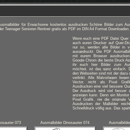
Ausmalbilder für Erwachsene kostenlos ausdrucken Schöne Bilder zum Au
der Teenager Senioren Rentner gratis als PDF im DIN A4 Format Downloaden.
Wenn euch eine PDF Datei Quer an
auch euren Drucker auf Quer-Dru
nur so, werden alle Bilder in 
ausgedruckt.
Die PDF Ausmalbild
mit eurem Browser ausdrucken
Google Chrom die beste Druck A
ihr euch hier Bilder zum Au
möchtet, ist das ganz einfach. D
den Webseiten sind mit der dazu 
verlinkt. Alle Malvorlagen lieg
Vector, nicht als Pixel Gra
Ausdrucken eine viel bessere Qual
Der Ausdruck wird viel besser 
anzeigen kann. Denn ein Monitor 
Pixel Grafik, nie die originale 
Ausdrucken der Malbilder reich
Schnelldruck völlig aus. Das spart
osaurier 073
Ausmalbilder Dinosaurier 074
Ausmalbilder