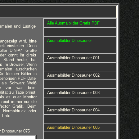
Alle Ausmalbilder Gratis PDF
smalen und Lustige
Ausmalbilder Dinosaurier
gezeigt wird, bitte
ck einstellen. Denn
voller DIN-A4 Größe
er könnt ihr direkt
Ausmalbilder Dinosaurier 001
. Stand heute, hat
pp im Browser. Wenn
smalen ausdrucken
ie kleinen Bilder in
Ausmalbilder Dinosaurier 002
gehörigen PDF Datei
en als Schwarz Weiß
fik vor, was beim
ität zu Tage bringt.
Ausmalbilder Dinosaurier 003
als es euer Monitor
zeigt immer nur die
Vector Grafik. Beim
Ausmalbilder Dinosaurier 004
t Normaldruck oder
 Tinte.
Ausmalbilder Dinosaurier 005
 Dinosaurier 075