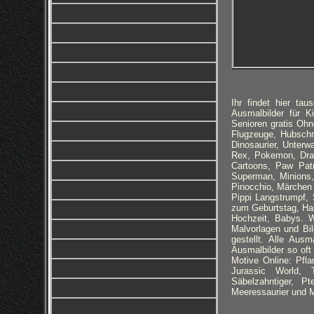
Ihr findet hier t
Ausmalbilder für K
Senioren gratis Ohn
Flugzeuge, Hubschr
Dinosaurier, Unterwa
Rex, Pokemon, Drac
Cartoons, Paw Patro
Superman, Minions,
Pinocchio, Märchen
Pippi Langstrumpf,
zum Geburtstag, Hal
Hochzeit, Babys. W
Malvorlagen und Bil
gestellt. Alle Aus
Ausmalbilder so oft
Motive Online: Pfla
Jurassic World, T
Säbelzahntiger, Pt
Meeressaurier und 